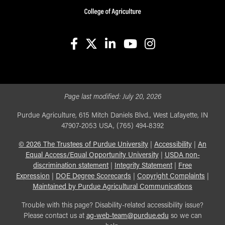
facebook
X
linkedin-in
youtube
instagram
Page last modified:
July 20, 2026
Purdue Agriculture, 615 Mitch Daniels Blvd., West Lafayette, IN
47907-2053 USA, (765) 494-8392
©
2026
The Trustees of Purdue University
|
Accessibility
|
An
Equal Access/Equal Opportunity University
|
USDA non-
discrimination statement
|
Integrity Statement
|
Free
Expression
|
DOE Degree Scorecards
|
Copyright Complaints
|
Maintained by Purdue Agricultural Communications
Trouble with this page? Disability-related accessibility issue?
Please contact us at
ag-web-team@purdue.edu
so we can