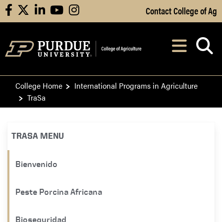
Skip to Main Content
Contact College of Ag
facebook
X
linkedin
youtube
instagram
Navi
After opening, th
College Home
International Programs in Agriculture
TraSa
TRASA MENU
Bienvenido
Peste Porcina Africana
Bioseguridad