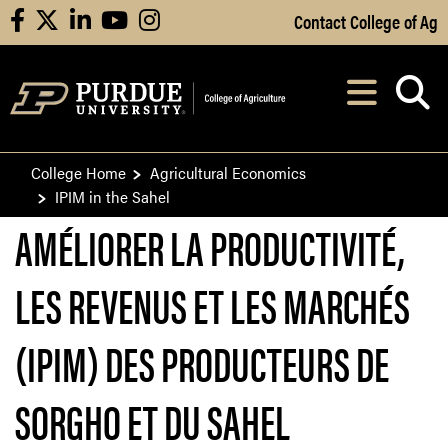
Skip to Main Content
Contact College of Ag
facebook
X
linkedin
youtube
instagram
Navi
After opening, th
College Home
Agricultural Economics
IPIM in the Sahel
AM
É
LIORER LA PRODUCTIVITÉ,
LES REVENUS ET LES MARCHÉS
(IPIM) DES PRODUCTEURS DE
SORGHO ET DU SAHEL